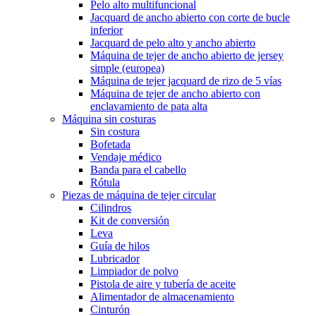
Pelo alto multifuncional
Jacquard de ancho abierto con corte de bucle
inferior
Jacquard de pelo alto y ancho abierto
Máquina de tejer de ancho abierto de jersey
simple (europea)
Máquina de tejer jacquard de rizo de 5 vías
Máquina de tejer de ancho abierto con
enclavamiento de pata alta
Máquina sin costuras
Sin costura
Bofetada
Vendaje médico
Banda para el cabello
Rótula
Piezas de máquina de tejer circular
Cilindros
Kit de conversión
Leva
Guía de hilos
Lubricador
Limpiador de polvo
Pistola de aire y tubería de aceite
Alimentador de almacenamiento
Cinturón