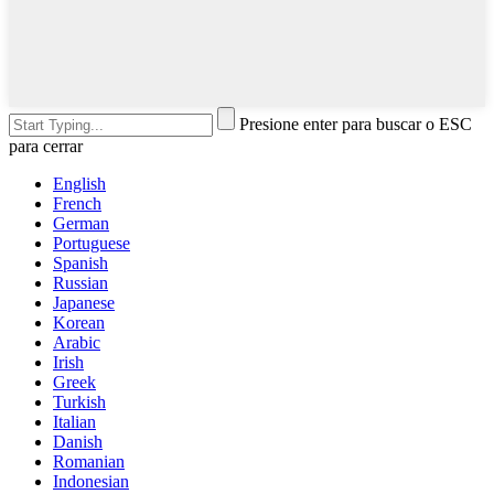
Presione enter para buscar o ESC
para cerrar
English
French
German
Portuguese
Spanish
Russian
Japanese
Korean
Arabic
Irish
Greek
Turkish
Italian
Danish
Romanian
Indonesian