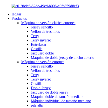
Hogar
Productos
Máquina de versión clásica europea
Jersey sencillo
Vellón de tres hilos
Terry
Terry inverso
Entrelazar
Costilla
Jacquard doble
Máquina de doble jersey de ancho abierto
Máquina de versión europea
Jersey sencillo
Vellón de tres hilos
Terry
Terry inverso
Costilla
Doble Jersey
Jacquard de doble jersey
Máquina doble de tamaño mediano
Máquina individual de tamaño mediano
pila alta