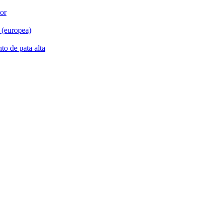
ior
 (europea)
to de pata alta