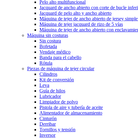
Pelo alto multifuncional
Jacquard de ancho abierto con corte de bucle infer
Jacquard de pelo alto y ancho abierto
Máquina de tejer de ancho abierto de jersey simple
Máquina de tejer jacquard de rizo de 5 vías
Máquina de tejer de ancho abierto con enclavamien
Máquina sin costuras
Sin costura
Bofetada
Vendaje médico
Banda para el cabello
Rótula
Piezas de máquina de tejer circular
Cilindros
Kit de conversión
Leva
Guía de hilos
Lubricador
Limpiador de polvo
Pistola de aire y tubería de aceite
Alimentador de almacenamiento
Cinturón
Derribar
Tornillos y tensión
Inversor