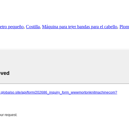
metro pequeño
,
Costilla
,
Máquina para tejer bandas para el cabello
,
Plomo