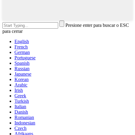
Presione enter para buscar o ESC
para cerrar
English
French
German
Portuguese
Spanish
Russian
Japanese
Korean
Arabic
Irish
Greek
Turkish
Italian
Danish
Romanian
Indonesian
Czech
Afrikaans