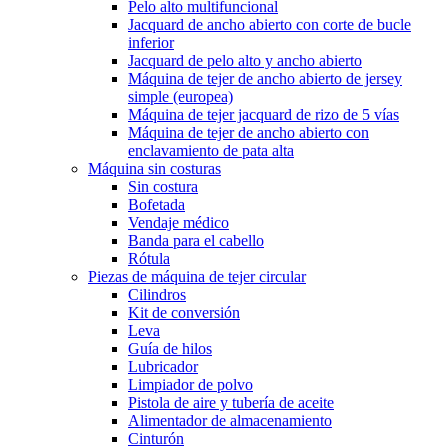
Pelo alto multifuncional
Jacquard de ancho abierto con corte de bucle
inferior
Jacquard de pelo alto y ancho abierto
Máquina de tejer de ancho abierto de jersey
simple (europea)
Máquina de tejer jacquard de rizo de 5 vías
Máquina de tejer de ancho abierto con
enclavamiento de pata alta
Máquina sin costuras
Sin costura
Bofetada
Vendaje médico
Banda para el cabello
Rótula
Piezas de máquina de tejer circular
Cilindros
Kit de conversión
Leva
Guía de hilos
Lubricador
Limpiador de polvo
Pistola de aire y tubería de aceite
Alimentador de almacenamiento
Cinturón