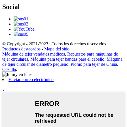
Social
© Copyright - 2021-2023 : Todos los derechos reservados.
Productos destacados
-
Mapa del sitio
Máquina de tejer vendajes médicos
,
Repuestos para máquinas de
tejer circulares
,
Máquina para tejer bandas para el cabello
,
Máquina
de tejer circular de diámetro pequeño
,
Plomo para tejer de China
,
Costilla
,
Enviar correo electrónico
x