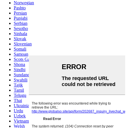
Norwegian
Pashto
Persian
Punjabi
Serbian
Sesotho
Sinhala
Slovak
Slovenian
Somali
Samoan
Scots Gaelic
Shona
Sindhi
Sundanese
Swahili
Tajik
Tamil
Telugu
Thai
Ukrainian
Urdu
Uzbek
Vietnamese
Welsh