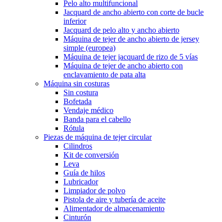
Pelo alto multifuncional
Jacquard de ancho abierto con corte de bucle
inferior
Jacquard de pelo alto y ancho abierto
Máquina de tejer de ancho abierto de jersey
simple (europea)
Máquina de tejer jacquard de rizo de 5 vías
Máquina de tejer de ancho abierto con
enclavamiento de pata alta
Máquina sin costuras
Sin costura
Bofetada
Vendaje médico
Banda para el cabello
Rótula
Piezas de máquina de tejer circular
Cilindros
Kit de conversión
Leva
Guía de hilos
Lubricador
Limpiador de polvo
Pistola de aire y tubería de aceite
Alimentador de almacenamiento
Cinturón