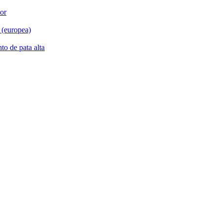
ior
 (europea)
to de pata alta