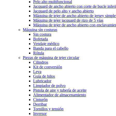
Pelo alto multifuncional
Jacquard de ancho abierto con corte de bucle infer
Jacquard de pelo alto y ancho abierto
Máquina de tejer de ancho abierto de jersey simple
Máquina de tejer jacquard de rizo de 5 vías
Máquina de tejer de ancho abierto con enclavamien
Máquina sin costuras
Sin costura
Bofetada
Vendaje médico
Banda para el cabello
Rótula
Piezas de máquina de tejer circular
Cilindros
Kit de conversión
Leva
Guía de hilos
Lubricador
Limpiador de polvo
Pistola de aire y tubería de aceite
Alimentador de almacenamiento
Cinturón
Derribar
Tornillos y tensión
Inversor