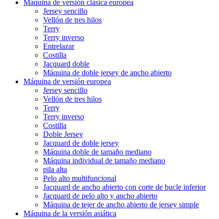
Máquina de versión clásica europea
Jersey sencillo
Vellón de tres hilos
Terry
Terry inverso
Entrelazar
Costilla
Jacquard doble
Máquina de doble jersey de ancho abierto
Máquina de versión europea
Jersey sencillo
Vellón de tres hilos
Terry
Terry inverso
Costilla
Doble Jersey
Jacquard de doble jersey
Máquina doble de tamaño mediano
Máquina individual de tamaño mediano
pila alta
Pelo alto multifuncional
Jacquard de ancho abierto con corte de bucle inferior
Jacquard de pelo alto y ancho abierto
Máquina de tejer de ancho abierto de jersey simple
Máquina de la versión asiática