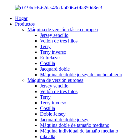
Hogar
Productos
Máquina de versión clásica europea
Jersey sencillo
Vellón de tres hilos
Terry
Terry inverso
Entrelazar
Costilla
Jacquard doble
Máquina de doble jersey de ancho abierto
Máquina de versión europea
Jersey sencillo
Vellón de tres hilos
Terry
Terry inverso
Costilla
Doble Jersey
Jacquard de doble jersey
Máquina doble de tamaño mediano
Máquina individual de tamaño mediano
pila alta