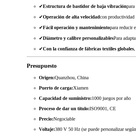
✔
Estructura de bastidor de baja vibración
para
✔
Operación de alta velocidad
con productividad
✔
Fácil operación y mantenimiento
para reducir 
✔
Diámetro y calibre personalizables
Para adaptar
✔
Con la confianza de fábricas textiles globales
,
Presupuesto
Origen:
Quanzhou, China
Puerto de carga:
Xiamen
Capacidad de suministro:
1000 juegos por año
Proceso de dar un título:
ISO9001, CE
Precio:
Negociable
Voltaje:
380 V 50 Hz (se puede personalizar según l