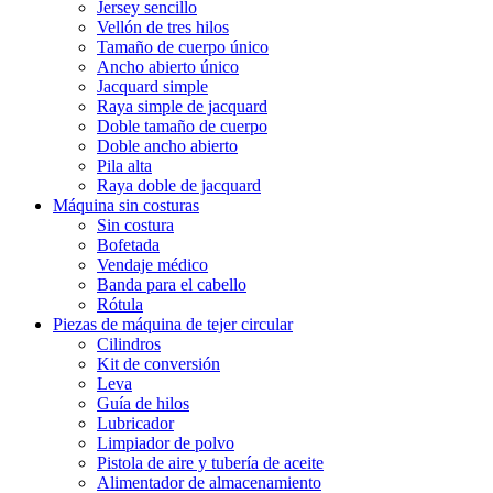
Jersey sencillo
Vellón de tres hilos
Tamaño de cuerpo único
Ancho abierto único
Jacquard simple
Raya simple de jacquard
Doble tamaño de cuerpo
Doble ancho abierto
Pila alta
Raya doble de jacquard
Máquina sin costuras
Sin costura
Bofetada
Vendaje médico
Banda para el cabello
Rótula
Piezas de máquina de tejer circular
Cilindros
Kit de conversión
Leva
Guía de hilos
Lubricador
Limpiador de polvo
Pistola de aire y tubería de aceite
Alimentador de almacenamiento