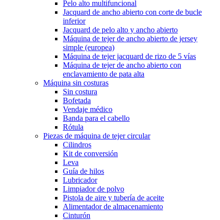
Pelo alto multifuncional
Jacquard de ancho abierto con corte de bucle
inferior
Jacquard de pelo alto y ancho abierto
Máquina de tejer de ancho abierto de jersey
simple (europea)
Máquina de tejer jacquard de rizo de 5 vías
Máquina de tejer de ancho abierto con
enclavamiento de pata alta
Máquina sin costuras
Sin costura
Bofetada
Vendaje médico
Banda para el cabello
Rótula
Piezas de máquina de tejer circular
Cilindros
Kit de conversión
Leva
Guía de hilos
Lubricador
Limpiador de polvo
Pistola de aire y tubería de aceite
Alimentador de almacenamiento
Cinturón