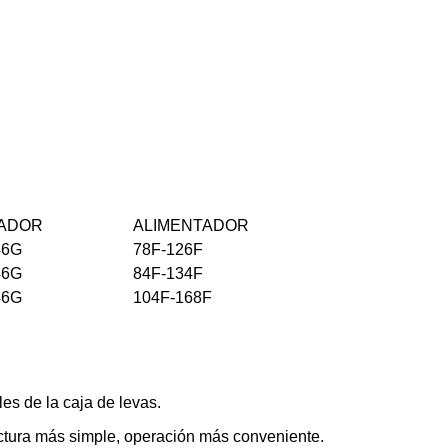
CADOR
ALIMENTADOR
46G
78F-126F
46G
84F-134F
46G
104F-168F
les de la caja de levas.
uctura más simple, operación más conveniente.