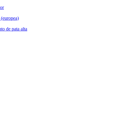
ior
 (europea)
to de pata alta